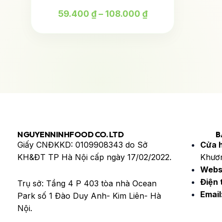
có
đến
59.400
₫
–
108.000
₫
nhiều
108.000 ₫
biến
thể.
Các
tùy
chọn
có
thể
được
chọn
NGUYENNINHFOOD CO. LTD
B
trên
Giấy CNĐKKD: 0109908343 do Sở
Cửa 
trang
KH&ĐT TP Hà Nội cấp ngày 17/02/2022.
Khươn
sản
Webs
phẩm
Điện 
Trụ sở: Tầng 4 P 403 tòa nhà Ocean
Email
Park số 1 Đào Duy Anh- Kim Liên- Hà
Nội.