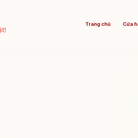
Trang chủ
Cửa h
t!