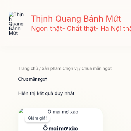
Nhảy
tới
Thịnh Quang Bánh Mứt
nội
dung
Ngon thật- Chất thật- Hà Nội thậ
Trang chủ
/ Sản phẩm Chọn vị / Chua mặn ngot
Chua mặn ngot
Hiển thị kết quả duy nhất
Khoảng
Sản
giá:
phẩm
Giảm giá!
từ
này
Ô mai mơ xào
59.400 ₫