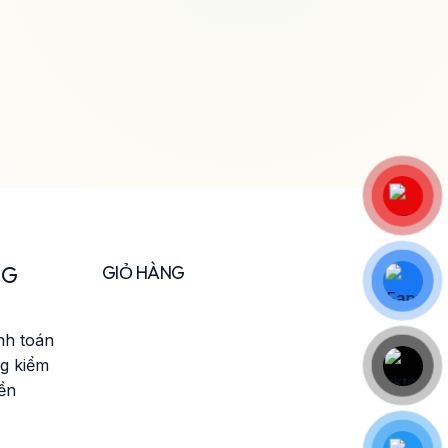
NG
GIỎ HÀNG
nh toán
g kiểm
iền