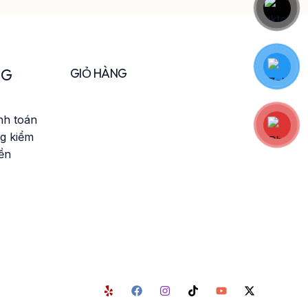
NG
GIỎ HÀNG
nh toán
g kiểm
iền