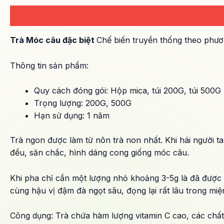
Mô tả
Thông tin bổ sung
Đánh giá (0)
Trà Móc câu đặc biệt
Chế biến truyền thống theo phươn
Thông tin sản phẩm:
Quy cách đóng gói: Hộp mica, túi 200G, túi 500G
Trọng lượng: 200G, 500G
Hạn sử dụng: 1 năm
Trà ngon được làm từ nõn trà non nhất. Khi hái người t
đều, săn chắc, hình dáng cong giống móc câu.
Khi pha chỉ cần một lượng nhỏ khoảng 3-5g là đã được 
cùng hậu vị đậm đà ngọt sâu, đọng lại rất lâu trong miệ
Công dụng: Trà chứa hàm lượng vitamin C cao, các chất 