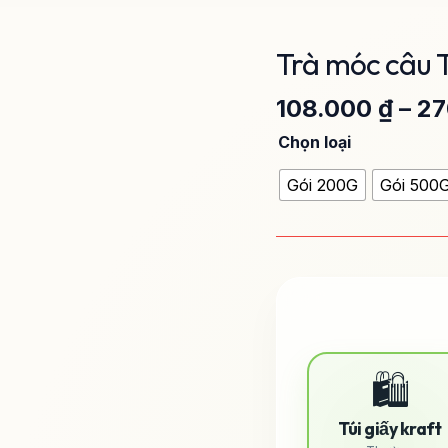
Trà móc câu 
Trà
móc
108.000
₫
–
27
câu
Thái
Chọn loại
Nguyên
số
Gói 200G
Gói 500
lượng
🛍️
Túi giấy kraft