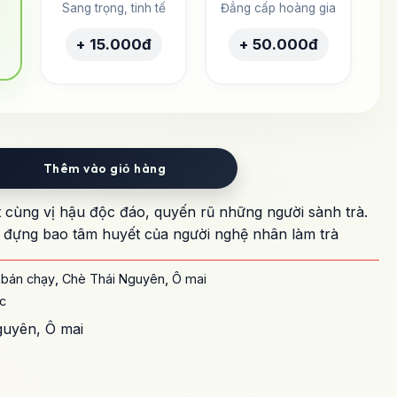
Sang trọng, tinh tế
Đẳng cấp hoàng gia
+ 15.000đ
+ 50.000đ
Thêm vào giỏ hàng
cùng vị hậu độc đáo, quyến rũ những người sành trà.
 đựng bao tâm huyết của người nghệ nhân làm trà
:
bán chạy
,
Chè Thái Nguyên
,
Ô mai
c
guyên
,
Ô mai