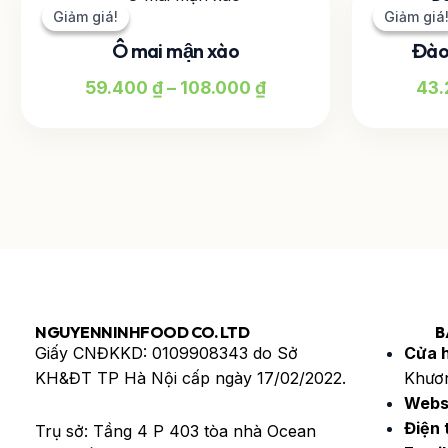
giá:
phẩm
Giảm giá!
Giảm giá!
Giảm giá
Giảm giá
từ
này
Ô mai mận xào
Đào
59.400 ₫
có
đến
59.400
₫
–
108.000
₫
43
nhiều
108.000 ₫
biến
thể.
Các
tùy
chọn
có
thể
được
chọn
NGUYENNINHFOOD CO. LTD
B
trên
Giấy CNĐKKD: 0109908343 do Sở
Cửa 
trang
KH&ĐT TP Hà Nội cấp ngày 17/02/2022.
Khươn
sản
Webs
phẩm
Điện 
Trụ sở: Tầng 4 P 403 tòa nhà Ocean