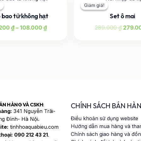
giá:
gốc
phẩm
!
!
Giảm giá!
Giảm giá!
từ
là:
này
 bao tử không hạt
Set ô mai
43.200 ₫
289.00
có
đến
.200
₫
–
108.000
₫
289.000
₫
279.0
nhiều
108.000 ₫
biến
thể.
Các
tùy
chọn
có
thể
được
chọn
ÁN HÀNG VÀ CSKH
:
CHÍNH SÁCH BÁN HÀ
trên
hàng:
341 Nguyễn Trãi-
trang
Điều khoản sử dụng website
g Đình- Hà Nội.
sản
Hướng dẫn mua hàng và tha
ite:
tinhhoaquabieu.com
phẩm
Chính sách giao hàng và đồn
thoại:
090 212 43 21
.