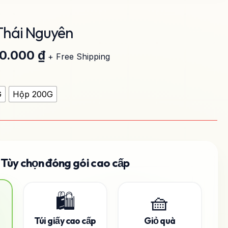
Thái Nguyên
Khoảng
giá:
0.000
₫
từ
+ Free Shipping
108.000 ₫
đến
270.000 ₫
G
Hộp 200G
Tùy chọn đóng gói cao cấp
🛍️
🧺
Túi giấy cao cấp
Giỏ quà