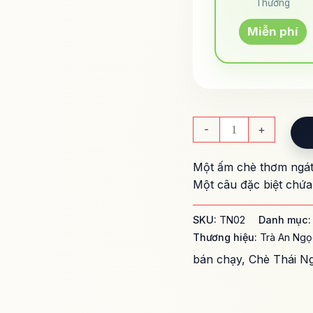
Thường
Miễn phí
-
+
Một ấm chè thơm ngát 
Một câu đặc biệt chứa
SKU:
TN02
Danh mục
Thương hiệu:
Trà An Ngọ
bán chạy
,
Chè Thái N