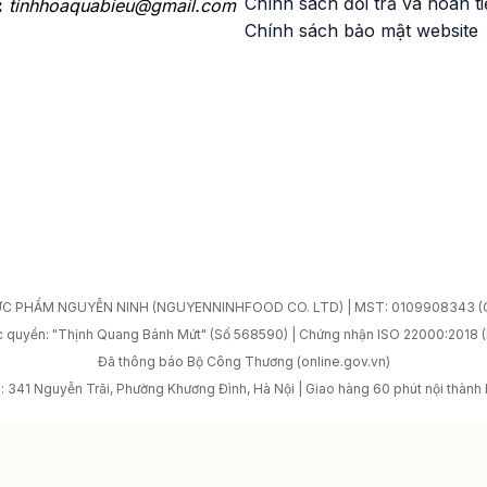
Chính sách đổi trả và hoàn t
:
tinhhoaquabieu@gmail.com
Chính sách bảo mật website
 PHẨM NGUYỄN NINH (NGUYENNINHFOOD CO. LTD) | MST: 0109908343 (Cấ
c quyền: "Thịnh Quang Bánh Mứt" (Số 568590) | Chứng nhận ISO 22000:2018 
Đã thông báo Bộ Công Thương (online.gov.vn)
ỉ: 341 Nguyễn Trãi, Phường Khương Đình, Hà Nội | Giao hàng 60 phút nội thành 