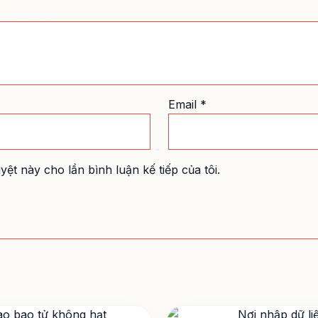
Email
*
yệt này cho lần bình luận kế tiếp của tôi.
Khoảng
Giá
Sản