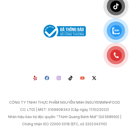
CÔNG TY TNHH THỰC PHẨM NGUYỄN NINH (NGUYENNINHFOOD
CO. LTD) | MST: 0109908343 (Cấp ngày 17/02/2022)
Nhãn hiệu bảo hộ độc quyền: "Thịnh Quang Bánh Mứt" (Số 568590) |
Chứng nhận ISO 22000:2018 (EFC, số 3202343110)